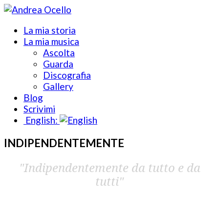
La mia storia
La mia musica
Ascolta
Guarda
Discografia
Gallery
Blog
Scrivimi
English:
INDIPENDENTEMENTE
"Indipendentemente da tutto e da
tutti"