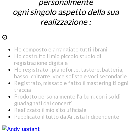
personalmente
ogni singolo aspetto della sua
realizzazione :
Ho composto e arrangiato tutti i brani
Ho costruito il mio piccolo studio di
registrazione digitale
Ho registrato : pianoforte, tastere, batteria,
basso, chitarre, voce solista e voci secondarie
Registrato, missato e fatto il mastering ti ogni
traccia
Prodotto personalmente l’album, con i soldi
guadagnati dai concerti
Realizzato il mio sito ufficiale
Pubblicato il tutto da Artista Indipendente