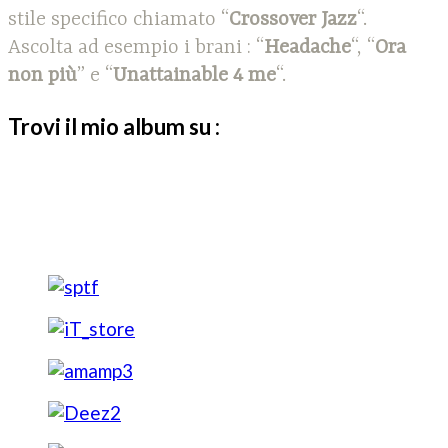
stile specifico chiamato “
Crossover Jazz
“.
Ascolta ad esempio i brani : “
Headache
“, “
Ora
non più
” e “
Unattainable 4 me
“.
Trovi il mio album su :