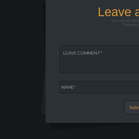
Leave 
Your email addr
Required