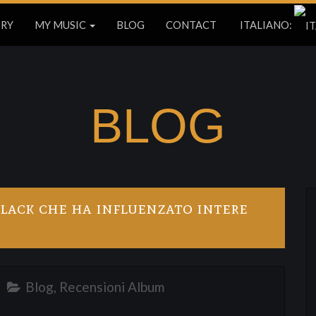
ORY
MY MUSIC
BLOG
CONTACT
ITALIANO:
BLOG
 black che ha influenzato intere
Blog
,
Recensioni Album