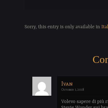
Sorry, this entry is only available in
Ita
Co
Ivan
October 1, 2018
Volevo sapere di più r
Stevie Wonder sui bra