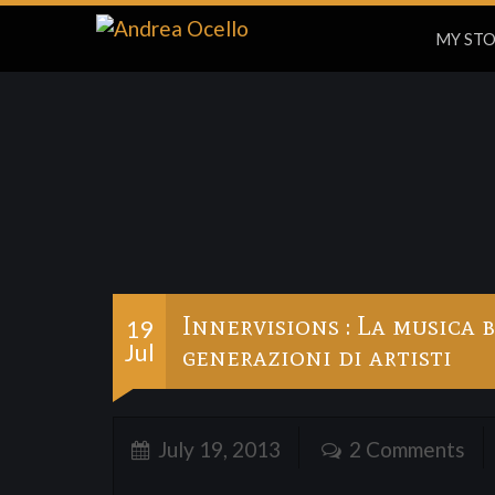
MY ST
Innervisions : La musica
19
Jul
generazioni di artisti
July 19, 2013
2 Comments