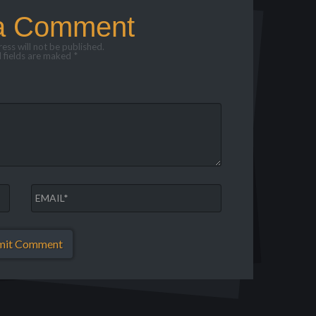
a Comment
ess will not be published.
 fields are maked *