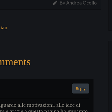
By Andrea Ocello
lian
.
mments
Reply
iguardo alle motivazioni, alle idee di
ni e grazie a questa pagina ho imparato